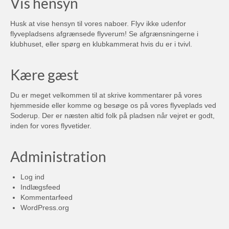
Vis hensyn
1990 – 1995
Husk at vise hensyn til vores naboer. Flyv ikke udenfor
flyvepladsens afgrænsede flyverum! Se afgrænsningerne i
1980 – 1989
klubhuset, eller spørg en klubkammerat hvis du er i tvivl.
Video
Kære gæst
Projekter
Du er meget velkommen til at skrive kommentarer på vores
Om HTM
hjemmeside eller komme og besøge os på vores flyveplads ved
Soderup. Der er næsten altid folk på pladsen når vejret er godt,
Bestyrelsen
inden for vores flyvetider.
Medlemskab af Høje-Taastrup Modelflyveklub
Administration
Flyvepladsen
Log ind
Flyvepladsregler
Indlægsfeed
Kommentarfeed
Klubmesterskaber
WordPress.org
SMS-service fra HTM