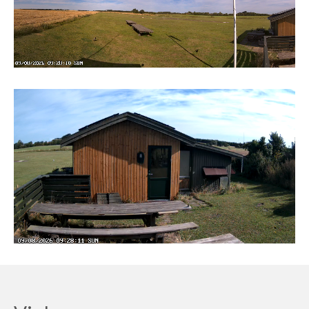
Hobbytræf 2014
Standerhejsning 2014
Ordnepladsdag 2014
Roskilde Airshow
Standerhejsning 2013
Pladsdage
indendørsflyvning i Kastrup
50’års Jubilæum i 2009
1996 – 1999
2006 – 2009
2000 – 2005