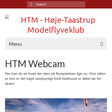
Search
for:
Menu
Forside
HTM Webcam
Kalender
Her kan du se hvad der sker på flyvepladsen lige nu. Hvis siden
HTM Webcam
er tom er det højst sandsynligt fordi klubhuset er løbet tør for
strøm.
HTM Webcam – PC
HTM Hangar
Billedgallerier